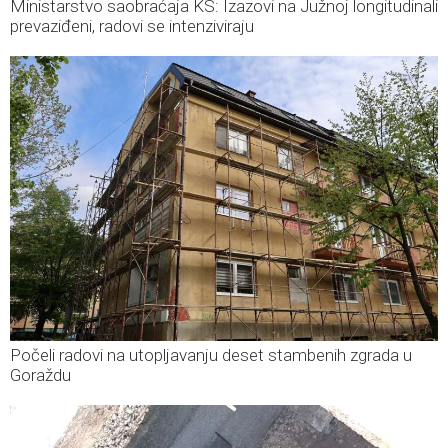
Ministarstvo saobraćaja KS: Izazovi na Južnoj longitudinali
prevaziđeni, radovi se intenziviraju
Počeli radovi na utopljavanju deset stambenih zgrada u
Goraždu