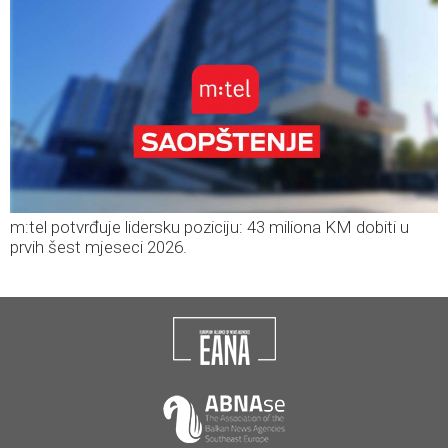
m:tel potvrđuje lidersku poziciju: 43 miliona KM dobiti u
prvih šest mjeseci 2026.