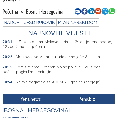
Početna
>
Bosna i Hercegovina
RADOVI
UPSD BUKOVIK
PLANINARSKI DOM
NAJNOVIJE VIJESTI
HZHM: U sudaru vlakova zbrinute 24 ozlijeđene osobe,
20:31
12 zadržano na liječenju
Metković: Na Maratonu lađa se natječe 31 ekipa
20:22
Tomislavgrad: Veterani Vojne policije HVO-a odali
20:15
počast poginulim braniteljima
Najave događaja za 9. 8. 2026. godine (nedjelja)
18:54
Vance: SAD očekuje od Irana da osigura siguran protok
18:34
nafte kroz Hormuški moreuz
fena.news
fena.biz
Iranski šef sigurnosti: Hormuški moreuz će ostati
18:21
|
BOSNA I HERCEGOVINA
|
zatvoren dok SAD ne ispuni zahtjeve Teherana