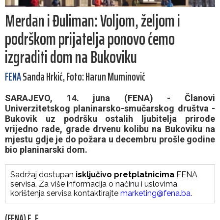
Merdan i Đuliman: Voljom, željom i
podrškom prijatelja ponovo ćemo
izgraditi dom na Bukoviku
FENA
Sanda Hrkić, Foto: Harun Muminović
SARAJEVO, 14. juna (FENA) - Članovi
Univerzitetskog planinarsko-smučarskog društva -
Bukovik uz podršku ostalih ljubitelja prirode
vrijedno rade, grade drvenu kolibu na Bukoviku na
mjestu gdje je do požara u decembru prošle godine
bio planinarski dom.
Sadržaj dostupan
isključivo pretplatnicima
FENA
servisa. Za više informacija o načinu i uslovima
korištenja servisa kontaktirajte
marketing@fena.ba
.
(FENA) E. F.