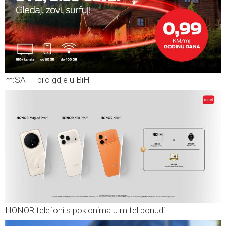
m:SAT - bilo gdje u BiH
HONOR telefoni s poklonima u m:tel ponudi