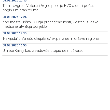
08.08.2026 20:15
Iran 'vrlo blizu' dogovora s Omanom o novoj Hormuškoj
18:09
Tomislavgrad: Veterani Vojne policije HVO-a odali počast
brodskoj ruti
poginulim braniteljima
08.08.2026 17:26
Koncertom Marije Šerifović večeras se zatvara
18:05
Kod mosta Brčko - Gunja pronađene kosti, vještaci sudske
manifestacija 'Dani dijaspore Travnik 2026'
medicine utvrđuju porijeklo
Kod mosta Brčko - Gunja pronađene kosti, vještaci
17:26
08.08.2026 17:15
sudske medicine utvrđuju porijeklo
'Pekijada' u Varešu okupila 37 ekipa iz četiri države regiona
08.08.2026 16:55
'Pekijada' u Varešu okupila 37 ekipa iz četiri države
17:15
regiona
U rijeci Krivaji kod Zavidovića utopio se muškarac