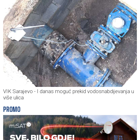
VIK Sarajevo - I danas moguć prekid vodosnabdijevanja u
više ulica
PROMO