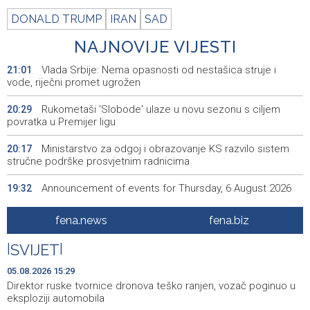
DONALD TRUMP
IRAN
SAD
NAJNOVIJE VIJESTI
Vlada Srbije: Nema opasnosti od nestašica struje i
21:01
vode, riječni promet ugrožen
Rukometaši 'Slobode' ulaze u novu sezonu s ciljem
20:29
povratka u Premijer ligu
Ministarstvo za odgoj i obrazovanje KS razvilo sistem
20:17
stručne podrške prosvjetnim radnicima
Announcement of events for Thursday, 6 August 2026
19:32
Rise in electric scooter injuries among children; Biloš:
19:26
fena.news
fena.biz
Head and facial injuries most common
|
SVIJET
|
Ministarstvo saobraćaja KS: Uskoro javna nabavka za
19:25
obnovu mosta u ulici Ive Andrića
05.08.2026 15:29
Direktor ruske tvornice dronova teško ranjen, vozač poginuo u
Pomozi.ba pomaže Gazi - Od početka 2026. podijeljeno
19:15
eksploziji automobila
40.000 toplih obroka, u augustu nove aktivnosti