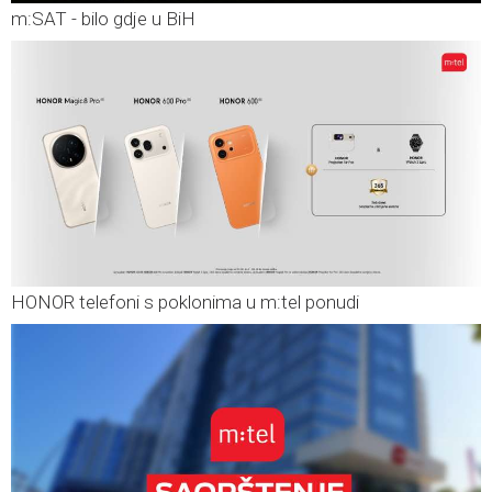
m:SAT - bilo gdje u BiH
HONOR telefoni s poklonima u m:tel ponudi