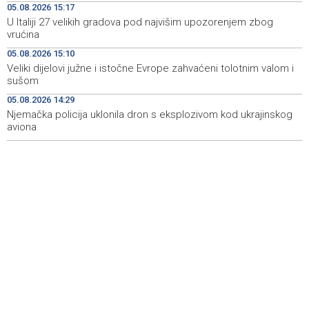
05.08.2026 15:17
U Italiji 27 velikih gradova pod najvišim upozorenjem zbog
Conference on representation of constituent peoples
19:12
vrućina
and Others in BiH institutions on August 7
05.08.2026 15:10
'Šetnica kulture' nastavljena modnom revijom i
19:12
Veliki dijelovi južne i istočne Evrope zahvaćeni tolotnim valom i
predstavljanjem kozmetike
sušom
05.08.2026 14:29
Prosecutor's Office indicts former Court of BiH
19:05
employee for alleged embezzlement
Njemačka policija uklonila dron s eksplozivom kod ukrajinskog
aviona