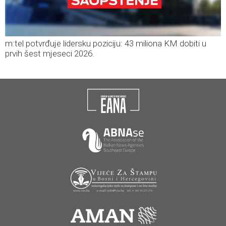
m:tel potvrđuje lidersku poziciju: 43 miliona KM dobiti u
prvih šest mjeseci 2026.