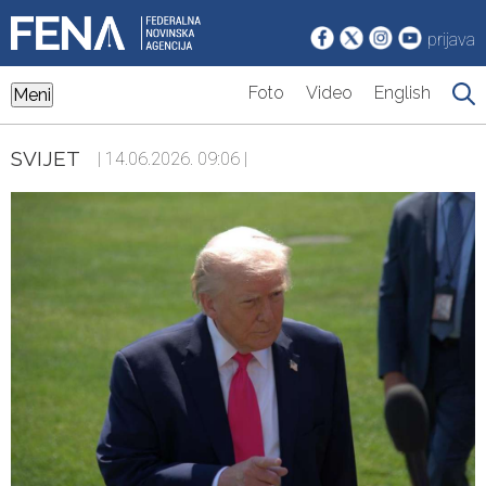
prijava
Foto
Video
English
Meni
SVIJET
| 14.06.2026. 09:06 |