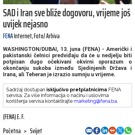
SAD i Iran sve bliže dogovoru, vrijeme još
uvijek nejasno
FENA
Internet, Foto/ Arhiva
WASHINGTON/DUBAI, 13. juna (FENA) - Američki i
pakistanski čelnici predviđaju da će u nedjelju biti
potpisan dugo očekivani okvirni sporazum o
okončanju sukoba između Sjedinjenih Država i
Irana, ali Teheran je izrazio sumnju u vrijeme.
Sadržaj dostupan
isključivo pretplatnicima
FENA
servisa. Za više informacija o načinu i uslovima
korištenja servisa kontaktirajte
marketing@fena.ba
.
(FENA) E. F.
Početna
>
Svijet