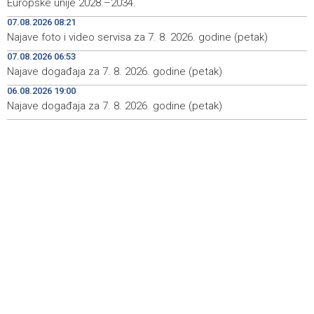
Europske unije 2028.–2034.
Two of 11 protesting Zenica miners forced to leave pit
12:39
07.08.2026 08:21
due to health problems
Najave foto i video servisa za 7. 8. 2026. godine (petak)
Saopćenje za javnost Republikanci BiH
12:39
07.08.2026 06:53
Najave događaja za 7. 8. 2026. godine (petak)
Investicije u BiH u 2025. porasle za 5,36 posto, na 9,44
12:32
milijarde KM
06.08.2026 19:00
Najave događaja za 7. 8. 2026. godine (petak)
Dvojici rudara pozlilo u jami Raspotočje, jedan prebačen
12:30
u bolnicu