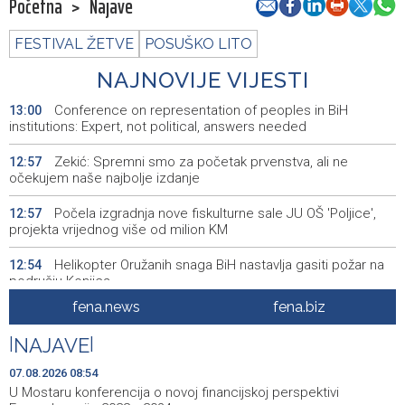
Početna
>
Najave
FESTIVAL ŽETVE
POSUŠKO LITO
NAJNOVIJE VIJESTI
Conference on representation of peoples in BiH
13:00
institutions: Expert, not political, answers needed
Zekić: Spremni smo za početak prvenstva, ali ne
12:57
očekujem naše najbolje izdanje
Počela izgradnja nove fiskulturne sale JU OŠ 'Poljice',
12:57
projekta vrijednog više od milion KM
Helikopter Oružanih snaga BiH nastavlja gasiti požar na
12:54
području Konjica
fena.news
fena.biz
Uhićene dvije osobe zbog provale na benzinsku crpku u
12:52
Konjicu
|
NAJAVE
|
U BiH u prvih šest mjeseci 2026. manje turističkih
12:47
07.08.2026 08:54
dolazaka, ali više noćenja
U Mostaru konferencija o novoj financijskoj perspektivi