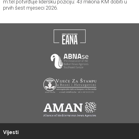
m:tel potvrđuje lidersku poziciju: 43 miliona KM dobiti u
prvih šest mjeseci 2026.
Vijesti