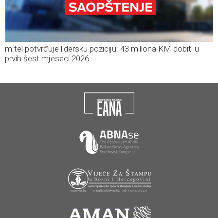
m:tel potvrđuje lidersku poziciju: 43 miliona KM dobiti u
prvih šest mjeseci 2026.