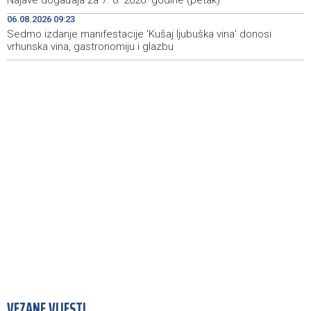
Najave događaja za 7. 8. 2026. godine (petak)
Novi Travnik receives first direct EU funding for UNESCO
19:45
heritage project
06.08.2026 09:23
Sedmo izdanje manifestacije 'Kušaj ljubuška vina' donosi
vrhunska vina, gastronomiju i glazbu
Crishock: OHR maintains an open dialogue with all
19:33
political stakeholders in BiH
VEZANE VIJESTI