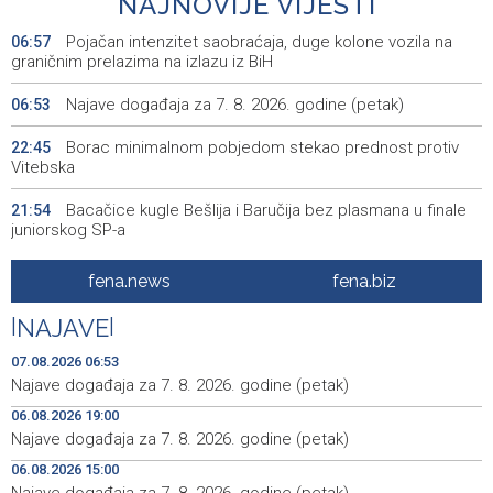
NAJNOVIJE VIJESTI
Pojačan intenzitet saobraćaja, duge kolone vozila na
06:57
graničnim prelazima na izlazu iz BiH
Najave događaja za 7. 8. 2026. godine (petak)
06:53
Borac minimalnom pobjedom stekao prednost protiv
22:45
Vitebska
Bacačice kugle Bešlija i Baručija bez plasmana u finale
21:54
juniorskog SP-a
Počeo memorijalni turnir 'Streetball Tomislavgrad 2026.
20:36
fena.news
fena.biz
Branimir Mašić Bani'
|
NAJAVE
|
Na Vilsonovom šetalištu u Sarajevu predstavljeno 50
20:26
luksuznih i sportskih automobila
07.08.2026 06:53
Najave događaja za 7. 8. 2026. godine (petak)
Announcement of events for Friday, 7 August 2026
20:01
06.08.2026 19:00
Najave događaja za 7. 8. 2026. godine (petak)
Drugi Festival bakri okupio mještane i posjetitelje kod
19:55
Livna
06.08.2026 15:00