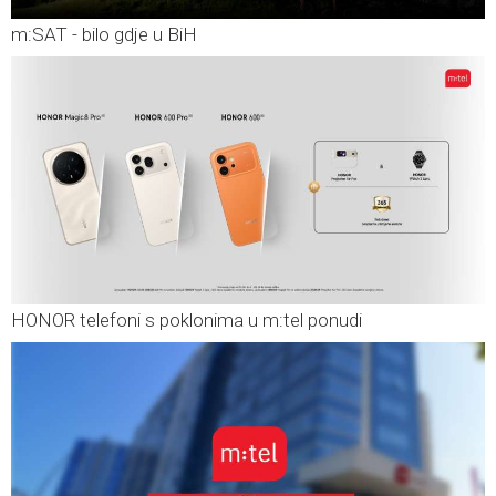
m:SAT - bilo gdje u BiH
HONOR telefoni s poklonima u m:tel ponudi