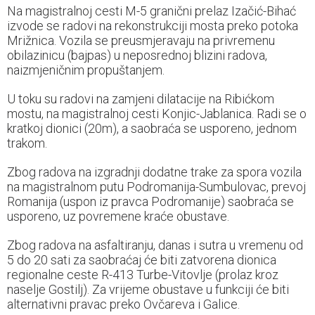
Na magistralnoj cesti M-5 granični prelaz Izačić-Bihać
izvode se radovi na rekonstrukciji mosta preko potoka
Mrižnica. Vozila se preusmjeravaju na privremenu
obilazinicu (bajpas) u neposrednoj blizini radova,
naizmjeničnim propuštanjem.
U toku su radovi na zamjeni dilatacije na Ribićkom
mostu, na magistralnoj cesti Konjic-Jablanica. Radi se o
kratkoj dionici (20m), a saobraća se usporeno, jednom
trakom.
Zbog radova na izgradnji dodatne trake za spora vozila
na magistralnom putu Podromanija-Sumbulovac, prevoj
Romanija (uspon iz pravca Podromanije) saobraća se
usporeno, uz povremene kraće obustave.
Zbog radova na asfaltiranju, danas i sutra u vremenu od
5 do 20 sati za saobraćaj će biti zatvorena dionica
regionalne ceste R-413 Turbe-Vitovlje (prolaz kroz
naselje Gostilj). Za vrijeme obustave u funkciji će biti
alternativni pravac preko Ovčareva i Galice.