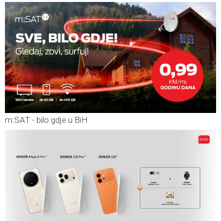
m:SAT - bilo gdje u BiH