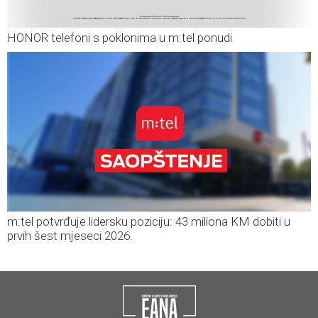
HONOR telefoni s poklonima u m:tel ponudi
m:tel potvrđuje lidersku poziciju: 43 miliona KM dobiti u
prvih šest mjeseci 2026.