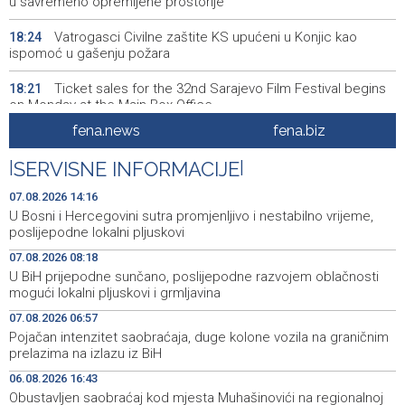
u savremeno opremljene prostorije
Vatrogasci Civilne zaštite KS upućeni u Konjic kao
18:24
ispomoć u gašenju požara
Ticket sales for the 32nd Sarajevo Film Festival begins
18:21
on Monday at the Main Box Office
fena.news
fena.biz
Sarajevo Film Festival predstavlja programe Kinoscope i
18:20
Kinoscope Surreal
|
SERVISNE INFORMACIJE
|
Obilježena 34. godišnjica stradanja Bošnjaka Botonjića
18:19
07.08.2026 14:16
U Bosni i Hercegovini sutra promjenljivo i nestabilno vrijeme,
BiH Armed Forces helicopter continues firefighting
18:18
poslijepodne lokalni pljuskovi
operations in the Konjic area
07.08.2026 08:18
U BiH prijepodne sunčano, poslijepodne razvojem oblačnosti
Kanali bez gužvi - Pet evropskih gradova kao alternativa
18:01
mogući lokalni pljuskovi i grmljavina
Veneciji i Amsterdamu
07.08.2026 06:57
U općini Grude izbio požar na više od 40 hektara, na
17:49
Pojačan intenzitet saobraćaja, duge kolone vozila na graničnim
terenu vatrogasci i Air Tractori
prelazima na izlazu iz BiH
06.08.2026 16:43
U ponedjeljak počinje prodaja ulaznica za SFF u
17:39
glavnom Box Officeu u BKC-u
Obustavljen saobraćaj kod mjesta Muhašinovići na regionalnoj