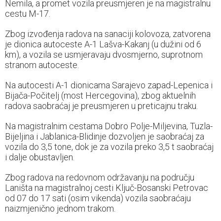
Nemila, a promet vozila preusmjeren je na magistralnu
cestu M-17.
Zbog izvođenja radova na sanaciji kolovoza, zatvorena
je dionica autoceste A-1 Lašva-Kakanj (u dužini od 6
km), a vozila se usmjeravaju dvosmjerno, suprotnom
stranom autoceste.
Na autocesti A-1 dionicama Sarajevo zapad-Lepenica i
Bijača-Počitelj (most Hercegovina), zbog aktuelnih
radova saobraćaj je preusmjeren u preticajnu traku.
Na magistralnim cestama Dobro Polje-Miljevina, Tuzla-
Bijeljina i Jablanica-Blidinje dozvoljen je saobraćaj za
vozila do 3,5 tone, dok je za vozila preko 3,5 t saobraćaj
i dalje obustavljen.
Zbog radova na redovnom održavanju na području
Laništa na magistralnoj cesti Ključ-Bosanski Petrovac
od 07 do 17 sati (osim vikenda) vozila saobraćaju
naizmjenično jednom trakom.