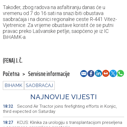
Također, zbog radova na asfaltiranju danas će u
vremenu od 7 do 16 sati na snazi biti obustava
saobraćaja i na dionici regionalne ceste R-441 Vitez-
Vjetrenice. Za vrijeme obustave koristit će se putni
pravac preko Lašvanske petlje, saopćeno je iz IC
BiHAMK-a.
(FENA) J. Č.
Početna
>
Servisne informacije
BIHAMK
SAOBRAĆAJ
NAJNOVIJE VIJESTI
Second Air Tractor joins firefighting efforts in Konjic,
18:32
third expected on Saturday
KCUS: Klinika za urologiju s transplantacijom preseljena
18:27