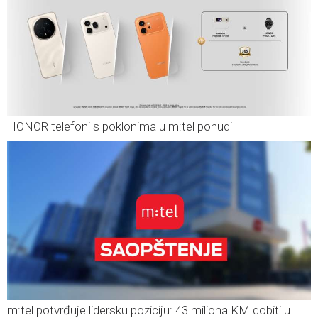
HONOR telefoni s poklonima u m:tel ponudi
m:tel potvrđuje lidersku poziciju: 43 miliona KM dobiti u