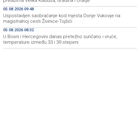
prelazima Velika Kladuša, Gradina i Orašje
Više požara zabilježeno u HNŽ-u, vatrogasci i dalje na
09:06
terenu kod Konjica
05.08.2026 09:48
Uspostavljen saobraćanje kod mjesta Donje Vukovije na
Danas u BiH sunčano i vruće, temperature od 34 do 41
08:59
magistralnoj cesti Živinice-Tojšići
stepen
05.08.2026 08:32
U Bosni i Hercegovini danas pretežno sunčano i vruće,
POLITICO: Zašto ljudi žele posao u Evropskoj komisiji — i
08:58
zašto toliko mnogo njih završi nesretno?
temperature između 33 i 39 stepeni