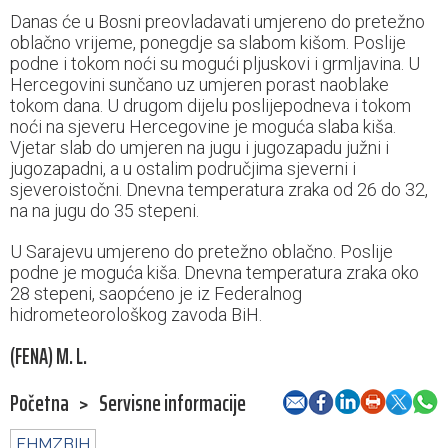
Danas će u Bosni preovladavati umjereno do pretežno
oblačno vrijeme, ponegdje sa slabom kišom. Poslije
podne i tokom noći su mogući pljuskovi i grmljavina. U
Hercegovini sunčano uz umjeren porast naoblake
tokom dana. U drugom dijelu poslijepodneva i tokom
noći na sjeveru Hercegovine je moguća slaba kiša.
Vjetar slab do umjeren na jugu i jugozapadu južni i
jugozapadni, a u ostalim područjima sjeverni i
sjeveroistočni. Dnevna temperatura zraka od 26 do 32,
na na jugu do 35 stepeni.
U Sarajevu umjereno do pretežno oblačno. Poslije
podne je moguća kiša. Dnevna temperatura zraka oko
28 stepeni, saopćeno je iz Federalnog
hidrometeorološkog zavoda BiH.
(FENA) M. L.
Početna
>
Servisne informacije
FHMZBIH