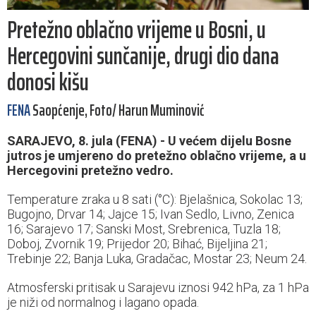
Pretežno oblačno vrijeme u Bosni, u
Hercegovini sunčanije, drugi dio dana
donosi kišu
FENA
Saopćenje, Foto/ Harun Muminović
SARAJEVO, 8. jula (FENA) - U većem dijelu Bosne
jutros je umjereno do pretežno oblačno vrijeme, a u
Hercegovini pretežno vedro.
Temperature zraka u 8 sati (°C): Bjelašnica, Sokolac 13;
Bugojno, Drvar 14; Jajce 15; Ivan Sedlo, Livno, Zenica
16; Sarajevo 17; Sanski Most, Srebrenica, Tuzla 18;
Doboj, Zvornik 19; Prijedor 20; Bihać, Bijeljina 21;
Trebinje 22; Banja Luka, Gradačac, Mostar 23; Neum 24.
Atmosferski pritisak u Sarajevu iznosi 942 hPa, za 1 hPa
je niži od normalnog i lagano opada.