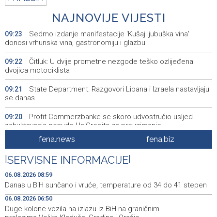
NAJNOVIJE VIJESTI
Sedmo izdanje manifestacije 'Kušaj ljubuška vina'
09:23
donosi vrhunska vina, gastronomiju i glazbu
Čitluk: U dvije prometne nezgode teško ozlijeđena
09:22
dvojica motociklista
State Department: Razgovori Libana i Izraela nastavljaju
09:21
se danas
Profit Commerzbanke se skoro udvostručio usljed
09:20
zahuktavanja ponude UniCredita za preuzimanje
fena.news
fena.biz
EUFOR izveo vježbu nedaleko od Foče, uoči vježbe 'Brzi
09:20
odgovor 2026'
|
SERVISNE INFORMACIJE
|
Kantonalni ured Zenica jedini prikupio više poreza nego
09:10
06.08.2026 08:59
prošle godine
Danas u BiH sunčano i vruće, temperature od 34 do 41 stepen
06.08.2026 06:50
Travnik: Noć robotike privukla veliki broj građana (VIDEO)
09:09
Duge kolone vozila na izlazu iz BiH na graničnim