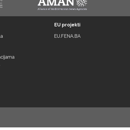
EU projekti
ta
EU.FENA.BA
acijama
a