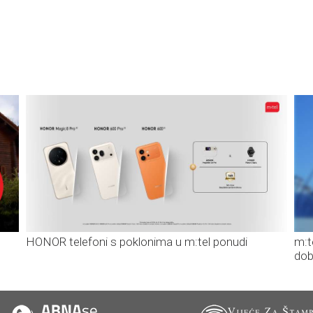
HONOR telefoni s poklonima u m:tel ponudi
m:t
dob