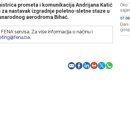
istrica prometa i komunikacija Andrijana Katić
Oko 
sajam
e za nastavak izgradnje poletno-sletne staze u
eđunarodnog aerodroma Bihać.
07.08
Dani 
gosp
FENA servisa. Za više informacija o načinu i
eting@fena.ba
.