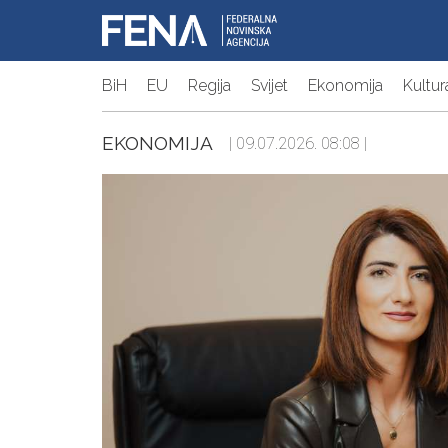
BiH
EU
Regija
Svijet
Ekonomija
Kultur
EKONOMIJA
| 09.07.2026. 08:08 |