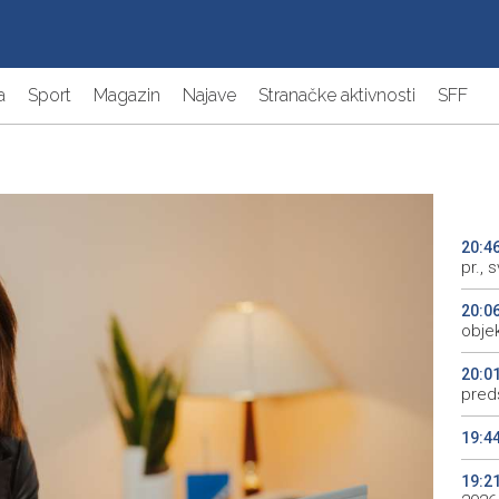
a
Sport
Magazin
Najave
Stranačke aktivnosti
SFF
20:4
pr., 
20:0
objek
20:0
preds
19:4
19:2