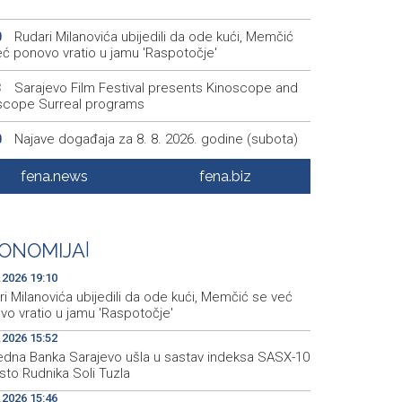
Rudari Milanovića ubijedili da ode kući, Memčić
0
eć ponovo vratio u jamu 'Raspotočje'
Sarajevo Film Festival presents Kinoscope and
3
scope Surreal programs
Najave događaja za 8. 8. 2026. godine (subota)
0
Fire breaks out across more than 40 hectares in
8
fena.news
fena.biz
, firefighters and Air Tractors on the ground
Zelenski doputovao u Beograd, sutra sastanak s
5
ćem
ONOMIJA
|
.2026 19:10
i Milanovića ubijedili da ode kući, Memčić se već
vo vratio u jamu 'Raspotočje'
.2026 15:52
redna Banka Sarajevo ušla u sastav indeksa SASX-10
sto Rudnika Soli Tuzla
.2026 15:46