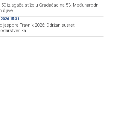
150 izlagača stiže u Gradačac na 53. Međunarodni
 šljive
.2026 15:31
dijaspore Travnik 2026: Održan susret
odarstvenika