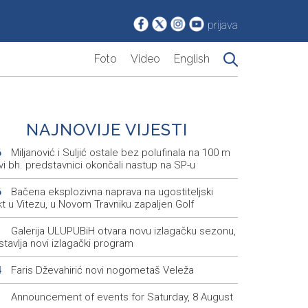
prijava
Foto
Video
English
NAJNOVIJE VIJESTI
Miljanović i Suljić ostale bez polufinala na 100 m
6
svi bh. predstavnici okončali nastup na SP-u
Bačena eksplozivna naprava na ugostiteljski
6
t u Vitezu, u Novom Travniku zapaljen Golf
Galerija ULUPUBiH otvara novu izlagačku sezonu,
1
tavlja novi izlagački program
Faris Dževahirić novi nogometaš Veleža
4
Announcement of events for Saturday, 8 August
1