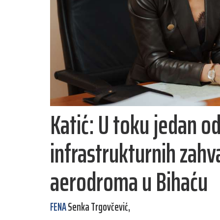
Katić: U toku jedan o
infrastrukturnih zahva
aerodroma u Bihaću
FENA
Senka Trgovčević,