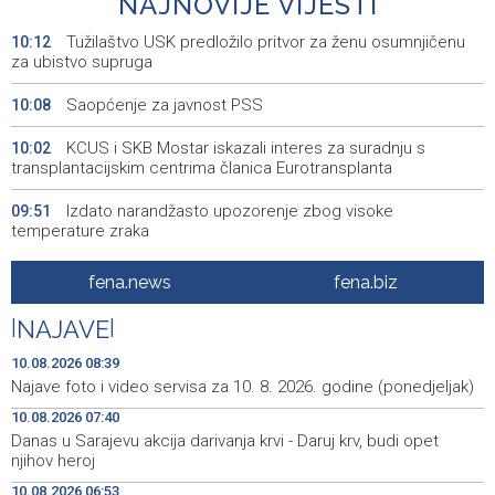
NAJNOVIJE VIJESTI
Tužilaštvo USK predložilo pritvor za ženu osumnjičenu
10:12
za ubistvo supruga
Saopćenje za javnost PSS
10:08
KCUS i SKB Mostar iskazali interes za suradnju s
10:02
transplantacijskim centrima članica Eurotransplanta
Izdato narandžasto upozorenje zbog visoke
09:51
temperature zraka
Šesta 'Maslenicijada' u Arapuši okupila ljubitelje
09:34
fena.news
fena.biz
tradicionalne kuhinje
|
NAJAVE
|
Nakon deset godina u Njemačkoj vratio se u Livno:
09:30
"Puno je lakše kada imaš obitelj uz sebe"
10.08.2026 08:39
Najave foto i video servisa za 10. 8. 2026. godine (ponedjeljak)
Srbija: Požar u rezervatu prirode Deliblatska pješčara
09:27
10.08.2026 07:40
stavljen pod kontrolu
Danas u Sarajevu akcija darivanja krvi - Daruj krv, budi opet
njihov heroj
Požar u Konjicu lokaliziran, požar kod Neuma i dalje
09:27
aktivan
10.08.2026 06:53