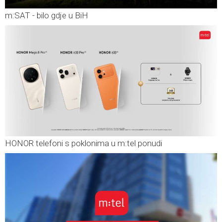
m:SAT - bilo gdje u BiH
HONOR telefoni s poklonima u m:tel ponudi