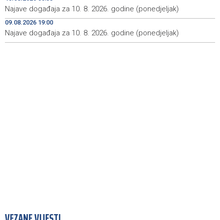
Najave događaja za 10. 8. 2026. godine (ponedjeljak)
Blood donation drive taking place today at Transfusion
09:26
Medicine Institute in Sarajevo
09.08.2026 19:00
Najave događaja za 10. 8. 2026. godine (ponedjeljak)
Sarajevo ponovo domaćin Jadranske Teqball lige - U
08:53
borbi za titulu 80 ekipa
VEZANE VIJESTI