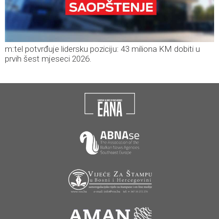
m:tel potvrđuje lidersku poziciju: 43 miliona KM dobiti u
prvih šest mjeseci 2026.