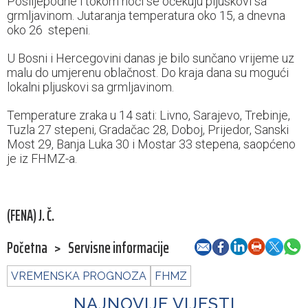
Poslijepodne i tokom noći se očekuju pljuskovi sa
grmljavinom. Jutaranja temperatura oko 15, a dnevna
oko 26 stepeni.
U Bosni i Hercegovini danas je bilo sunčano vrijeme uz
malu do umjerenu oblačnost. Do kraja dana su mogući
lokalni pljuskovi sa grmljavinom.
Temperature zraka u 14 sati: Livno, Sarajevo, Trebinje,
Tuzla 27 stepeni, Gradačac 28, Doboj, Prijedor, Sanski
Most 29, Banja Luka 30 i Mostar 33 stepena, saopćeno
je iz FHMZ-a.
(FENA) J. Č.
Početna
>
Servisne informacije
VREMENSKA PROGNOZA
FHMZ
NAJNOVIJE VIJESTI