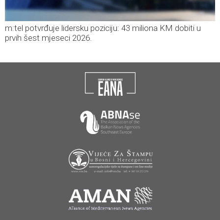
m:tel potvrđuje lidersku poziciju: 43 miliona KM dobiti u
prvih šest mjeseci 2026.