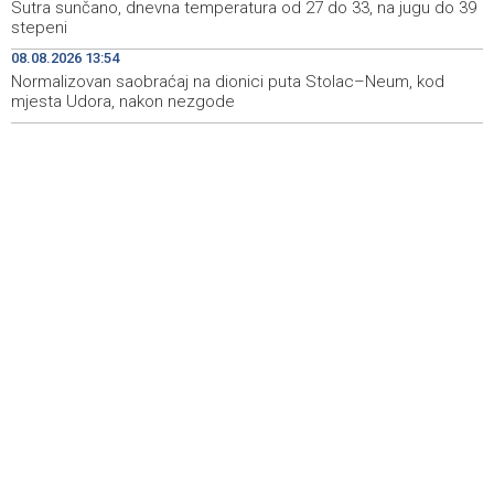
Sutra sunčano, dnevna temperatura od 27 do 33, na jugu do 39
Mostar Jazz Fest 2026. od 23. do 25. kolovoza donosi
13:20
stepeni
tri večeri vrhunske glazbe
08.08.2026 13:54
Normalizovan saobraćaj na dionici puta Stolac–Neum, kod
Izraelske snage izvode nova rušenja u južnom Libanu
12:21
mjesta Udora, nakon nezgode