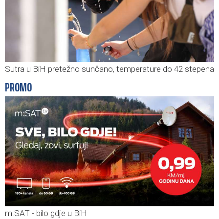
Sutra u BiH pretežno sunčano, temperature do 42 stepena
PROMO
m:SAT - bilo gdje u BiH