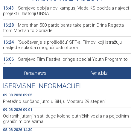
Sarajevo dobija novi kampus, Vlada KS podržala najveći
16:43
projekt u historiji UNSA
More than 500 participants take part in Drina Regatta
16:28
from Modran to Goražde
'Suočavanje s prošlošću' SFF-a: Filmovi koji istražuju
16:24
nasljeđe sukoba i mogućnosti otpora
Sarajevo Film Festival brings special Youth Program to
16:06
Tuzla
fena.news
fena.biz
Posuški turnir 'Kamen, krš i maslina' potvrdio svoj ugled,
15:58
Kukoč ponovno na Topali
|
SERVISNE INFORMACIJE
|
Priopćenje za javnost HDZ 1990
15:40
09.08.2026 09:05
Pretežno sunčano jutro u BiH, u Mostaru 29 stepeni
Pentagon pozvao američke odbrambene firme da
14:53
09.08.2026 09:01
ubrzaju proizvodnju oružja usred iscrpljenih zaliha
Od ranih jutarnjih sati duge kolone putničkih vozila na pojedinim
graničnim prelazima
Svečano otvoren 26. Cazin Grand Prix, staza 'Krajiška
14:39
zmija' ponovo okupila ljubitelje motosporta
08.08.2026 14:30