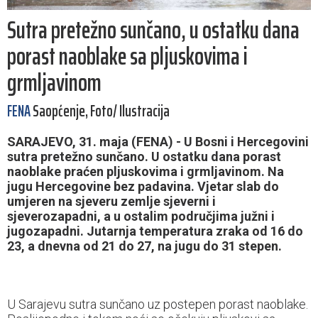
Sutra pretežno sunčano, u ostatku dana
porast naoblake sa pljuskovima i
grmljavinom
FENA
Saopćenje, Foto/ Ilustracija
SARAJEVO, 31. maja (FENA) - U Bosni i Hercegovini
sutra pretežno sunčano. U ostatku dana porast
naoblake praćen pljuskovima i grmljavinom. Na
jugu Hercegovine bez padavina. Vjetar slab do
umjeren na sjeveru zemlje sjeverni i
sjeverozapadni, a u ostalim područjima južni i
jugozapadni. Jutarnja temperatura zraka od 16 do
23, a dnevna od 21 do 27, na jugu do 31 stepen.
U Sarajevu sutra sunčano uz postepen porast naoblake.