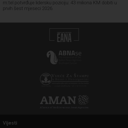
m:tel potvrđuje lidersku poziciju: 43 miliona KM dobiti u
prvih šest mjeseci 2026.
Vijesti