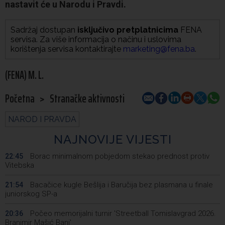
nastavit će u Narodu i Pravdi.
Sadržaj dostupan
isključivo pretplatnicima
FENA
servisa. Za više informacija o načinu i uslovima
korištenja servisa kontaktirajte
marketing@fena.ba
.
(FENA) M. L.
Početna
>
Stranačke aktivnosti
NAROD I PRAVDA
NAJNOVIJE VIJESTI
Borac minimalnom pobjedom stekao prednost protiv
22:45
Vitebska
Bacačice kugle Bešlija i Baručija bez plasmana u finale
21:54
juniorskog SP-a
Počeo memorijalni turnir 'Streetball Tomislavgrad 2026.
20:36
Branimir Mašić Bani'