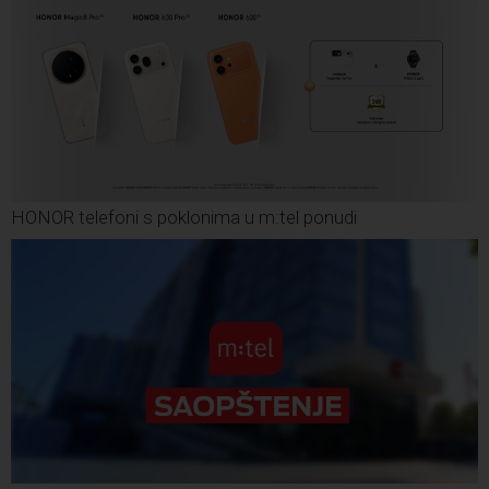
HONOR telefoni s poklonima u m:tel ponudi