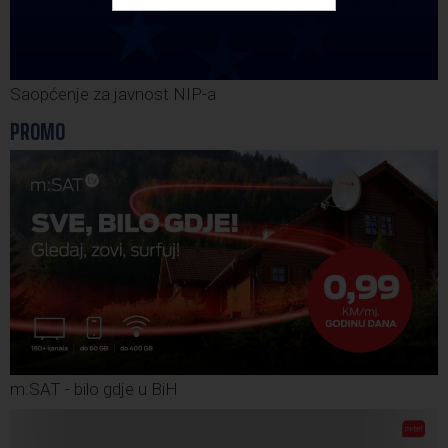
Saopćenje za javnost NIP-a
PROMO
m:SAT - bilo gdje u BiH