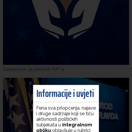
Saopćenje za javnosti NiP-a
Informacije i uvjeti
Fena sva priopćenja, najave
i druge sadržaje koji se tiču
aktivnosti političkih
subjekata u
integralnom
obliku
objavljuje u rubrici