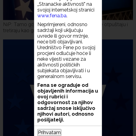
„Stranačke aktivnosti" na
svojoj internetskoj stranici
www.fena.ba
.
NiP: Tamo gdje su SDA i HDZ 'fiks' Bošnjake otpuštaju i
Neprimjereni, odnosno
tretiraju kao građane drugog reda
sadržaji koji uključuju
uvrede ili govor mržnje,
neće biti objavljivani.
Uredništvo Fene po svojoj
procjeni odlučuje hoće li
neke vijesti vezane za
aktivnosti političkih
subjekata objavljivati i u
generalnom servisu.
Fena se ograđuje od
objavljenih informacija u
ovoj rubrici i
odgovornost za njihov
sadržaj snose isključivo
njihovi autori, odnosno
pošiljatelji.
Prihvatam