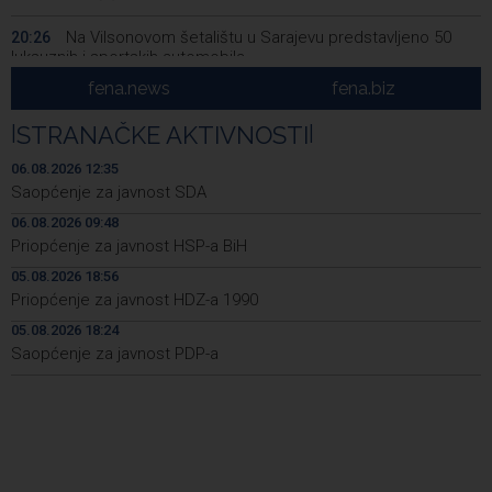
Na Vilsonovom šetalištu u Sarajevu predstavljeno 50
20:26
luksuznih i sportskih automobila
fena.news
fena.biz
Announcement of events for Friday, 7 August 2026
20:01
|
STRANAČKE AKTIVNOSTI
|
Drugi Festival bakri okupio mještane i posjetitelje kod
19:55
Livna
06.08.2026 12:35
Saopćenje za javnost SDA
Novi Travnik receives first direct EU funding for UNESCO
19:45
06.08.2026 09:48
heritage project
Priopćenje za javnost HSP-a BiH
Crishock: OHR maintains an open dialogue with all
19:33
05.08.2026 18:56
political stakeholders in BiH
Priopćenje za javnost HDZ-a 1990
Velika nagrada Britanije ostaje u MotoGP kalendaru do
19:32
05.08.2026 18:24
2028. godine
Saopćenje za javnost PDP-a
Španska krajnja ljevica i desnica ujedinjene protiv
19:29
Maroka kao suorganizatora SP 2030.