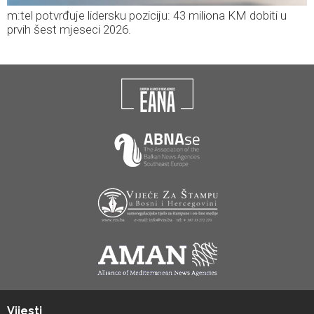
m:tel potvrđuje lidersku poziciju: 43 miliona KM dobiti u
prvih šest mjeseci 2026.
Vijesti