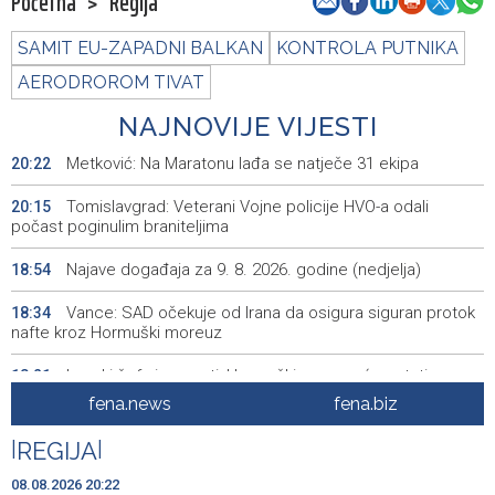
Početna
>
Regija
SAMIT EU-ZAPADNI BALKAN
KONTROLA PUTNIKA
AERODROROM TIVAT
NAJNOVIJE VIJESTI
Metković: Na Maratonu lađa se natječe 31 ekipa
20:22
Tomislavgrad: Veterani Vojne policije HVO-a odali
20:15
počast poginulim braniteljima
Najave događaja za 9. 8. 2026. godine (nedjelja)
18:54
Vance: SAD očekuje od Irana da osigura siguran protok
18:34
nafte kroz Hormuški moreuz
Iranski šef sigurnosti: Hormuški moreuz će ostati
18:21
zatvoren dok SAD ne ispuni zahtjeve Teherana
fena.news
fena.biz
Iran 'vrlo blizu' dogovora s Omanom o novoj Hormuškoj
18:09
|
REGIJA
|
brodskoj ruti
08.08.2026 20:22