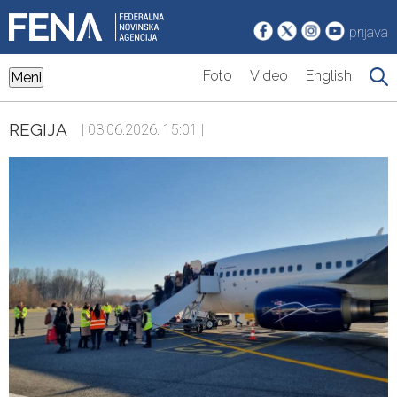
prijava
Foto
Video
English
Meni
REGIJA
| 03.06.2026. 15:01 |