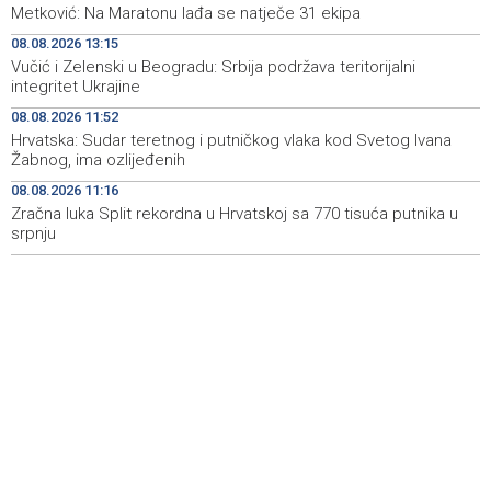
Koncertom Marije Šerifović večeras se zatvara
18:05
Metković: Na Maratonu lađa se natječe 31 ekipa
manifestacija 'Dani dijaspore Travnik 2026'
08.08.2026 13:15
Vučić i Zelenski u Beogradu: Srbija podržava teritorijalni
Kod mosta Brčko - Gunja pronađene kosti, vještaci
17:26
integritet Ukrajine
sudske medicine utvrđuju porijeklo
08.08.2026 11:52
'Pekijada' u Varešu okupila 37 ekipa iz četiri države
17:15
Hrvatska: Sudar teretnog i putničkog vlaka kod Svetog Ivana
regiona
Žabnog, ima ozlijeđenih
08.08.2026 11:16
U rijeci Krivaji kod Zavidovića utopio se muškarac
16:55
Zračna luka Split rekordna u Hrvatskoj sa 770 tisuća putnika u
srpnju