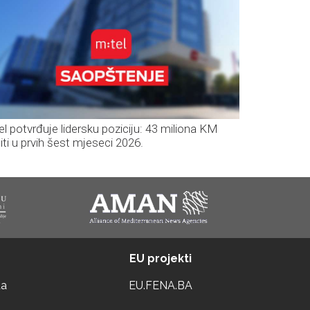
el potvrđuje lidersku poziciju: 43 miliona KM
iti u prvih šest mjeseci 2026.
EU projekti
ta
EU.FENA.BA