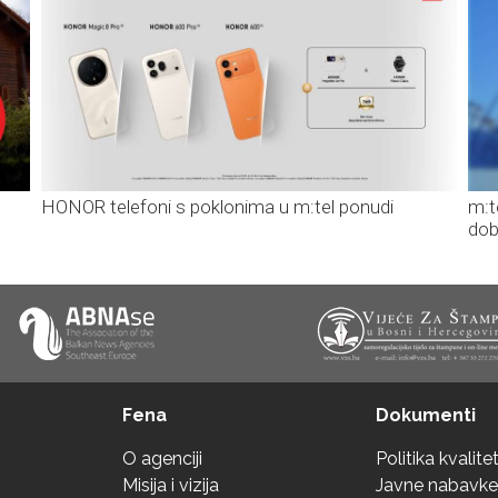
HONOR telefoni s poklonima u m:tel ponudi
m:t
dob
Fena
Dokumenti
O agenciji
Politika kvalite
Misija i vizija
Javne nabavke