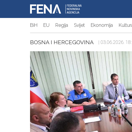
BiH
EU
Regija
Svijet
Ekonomija
Kultur
BOSNA I HERCEGOVINA
| 03.06.2026. 18: