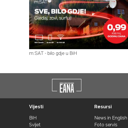
m:SAT - bilo gdje u BiH
Vijesti
Resursi
BiH
News in English
Svijet
Foto servis