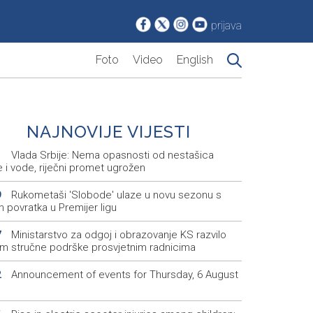
prijava
Foto
Video
English
NAJNOVIJE VIJESTI
Vlada Srbije: Nema opasnosti od nestašica
1
e i vode, riječni promet ugrožen
Rukometaši 'Slobode' ulaze u novu sezonu s
9
m povratka u Premijer ligu
Ministarstvo za odgoj i obrazovanje KS razvilo
7
em stručne podrške prosvjetnim radnicima
Announcement of events for Thursday, 6 August
2