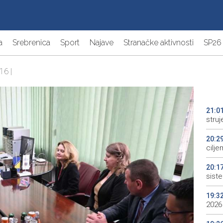
a
Srebrenica
Sport
Najave
Stranačke aktivnosti
SP26
16 |
21:0
struj
20:2
cilje
20:1
sist
19:3
2026