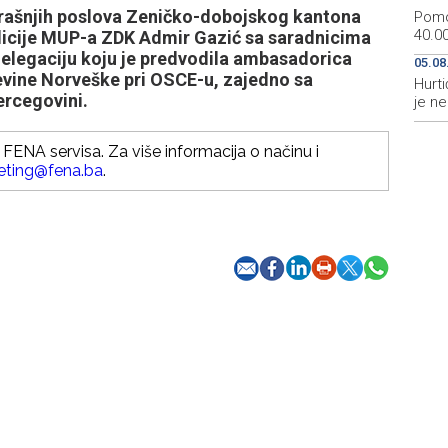
trašnjih poslova Zeničko-dobojskog kantona
Pomo
40.00
olicije MUP-a ZDK Admir Gazić sa saradnicima
 delegaciju koju je predvodila ambasadorica
05.08
jevine Norveške pri OSCE-u, zajedno sa
Hurti
ercegovini.
je n
FENA servisa. Za više informacija o načinu i
eting@fena.ba
.