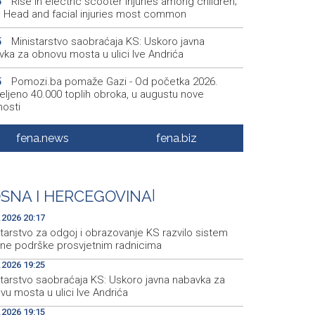
Rise in electric scooter injuries among children;
6
š: Head and facial injuries most common
Ministarstvo saobraćaja KS: Uskoro javna
5
vka za obnovu mosta u ulici Ive Andrića
Pomozi.ba pomaže Gazi - Od početka 2026.
5
eljeno 40.000 toplih obroka, u augustu nove
nosti
Conference on representation of constituent
2
fena.news
fena.biz
es and Others in BiH institutions on August 7
'Šetnica kulture' nastavljena modnom revijom i
2
stavljanjem kozmetike
SNA I HERCEGOVINA
|
Prosecutor's Office indicts former Court of BiH
5
.2026 20:17
oyee for alleged embezzlement
tarstvo za odgoj i obrazovanje KS razvilo sistem
čne podrške prosvjetnim radnicima
.2026 19:25
starstvo saobraćaja KS: Uskoro javna nabavka za
u mosta u ulici Ive Andrića
.2026 19:15