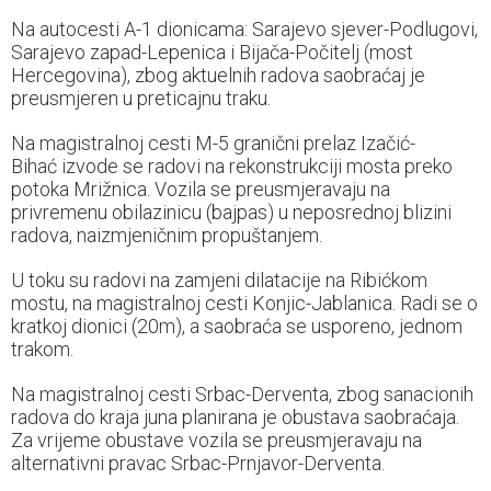
Na autocesti A-1 dionicama: Sarajevo sjever-Podlugovi,
Sarajevo zapad-Lepenica i Bijača-Počitelj (most
Hercegovina), zbog aktuelnih radova saobraćaj je
preusmjeren u preticajnu traku.
Na magistralnoj cesti M-5 granični prelaz Izačić-
Bihać izvode se radovi na rekonstrukciji mosta preko
potoka Mrižnica. Vozila se preusmjeravaju na
privremenu obilazinicu (bajpas) u neposrednoj blizini
radova, naizmjeničnim propuštanjem.
U toku su radovi na zamjeni dilatacije na Ribićkom
mostu, na magistralnoj cesti Konjic-Jablanica. Radi se o
kratkoj dionici (20m), a saobraća se usporeno, jednom
trakom.
Na magistralnoj cesti Srbac-Derventa, zbog sanacionih
radova do kraja juna planirana je obustava saobraćaja.
Za vrijeme obustave vozila se preusmjeravaju na
alternativni pravac Srbac-Prnjavor-Derventa.