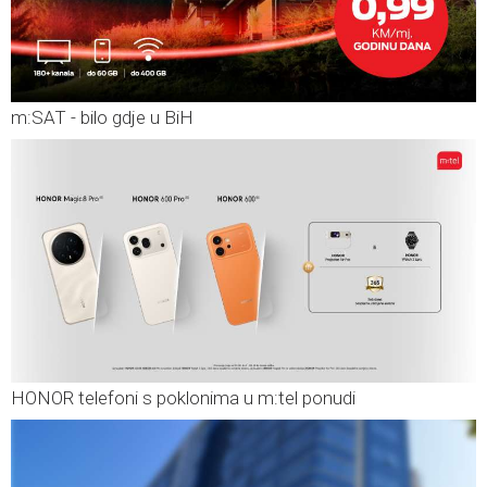
m:SAT - bilo gdje u BiH
HONOR telefoni s poklonima u m:tel ponudi