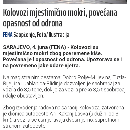
Kolovozi mjestimično mokri, povećana
opasnost od odrona
FENA
Saopćenje, Foto/ Ilustracija
SARAJEVO, 4. juna (FENA) - Kolovozi su
mjestimično mokri zbog povremene kiše.
Povećana je i opasnost od odrona. Upozorava se i
na povremeno jake udare vjetra.
Na magistralnim cestama: Dobro Polje-Miljevina, Tuzla-
Bijeljina i Jablanica-Blidinje dozvoljen je saobraćaj za
vozila do 3,5 tone, dok je za vozila preko 3,5 t saobraćaj
i dalje obustavljen.
Zbog izvođenja radova na sanaciji kolovoza, zatvorena
je dionica autoceste A-1 Kakanj-Lašva (u dužini od 3
km), a vozila se usmjeravaju dvosmjerno, suprotnom
stranom autoceste.