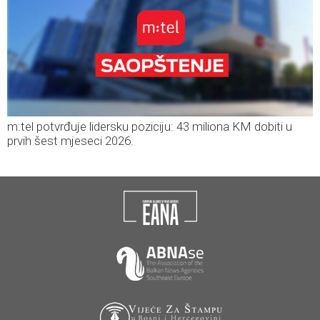
m:tel potvrđuje lidersku poziciju: 43 miliona KM dobiti u
prvih šest mjeseci 2026.