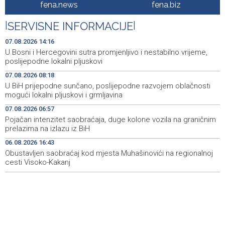
Announcement of events for Saturday, 8 August 2026
19:21
fena.news
fena.biz
Rudari Milanovića ubijedili da ode kući, Memčić se već
19:10
|
SERVISNE INFORMACIJE
|
ponovo vratio u jamu 'Raspotočje'
07.08.2026 14:16
Sarajevo Film Festival presents Kinoscope and
19:03
U Bosni i Hercegovini sutra promjenljivo i nestabilno vrijeme,
Kinoscope Surreal programs
poslijepodne lokalni pljuskovi
07.08.2026 08:18
Najave događaja za 8. 8. 2026. godine (subota)
19:00
U BiH prijepodne sunčano, poslijepodne razvojem oblačnosti
mogući lokalni pljuskovi i grmljavina
Fire breaks out across more than 40 hectares in Grude,
18:58
firefighters and Air Tractors on the ground
07.08.2026 06:57
Pojačan intenzitet saobraćaja, duge kolone vozila na graničnim
Zelenski doputovao u Beograd, sutra sastanak s
18:55
prelazima na izlazu iz BiH
Vučićem
06.08.2026 16:43
Obustavljen saobraćaj kod mjesta Muhašinovići na regionalnoj
cesti Visoko-Kakanj