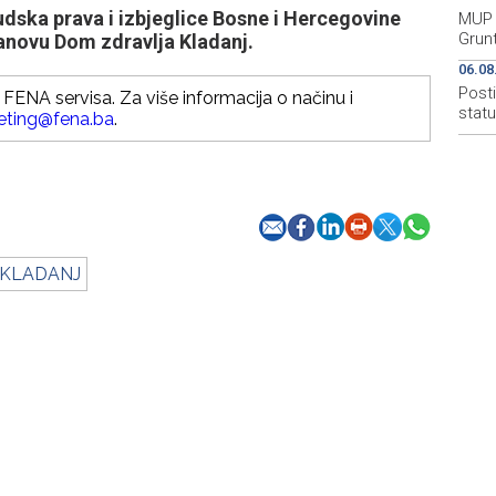
udska prava i izbjeglice Bosne i Hercegovine
MUP 
Grun
tanovu Dom zdravlja Kladanj.
06.08
Post
FENA servisa. Za više informacija o načinu i
stat
eting@fena.ba
.
 KLADANJ