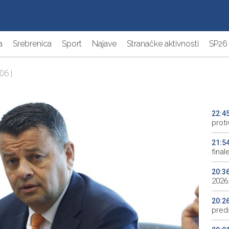
a
Srebrenica
Sport
Najave
Stranačke aktivnosti
SP26
06 |
22:4
proti
21:5
final
20:3
2026.
20:2
preds