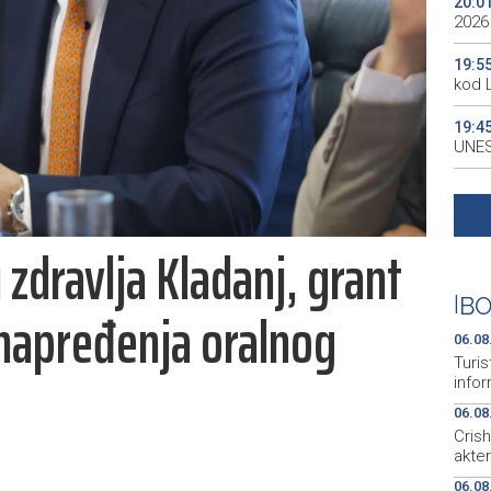
20:0
2026
19:5
kod 
19:4
UNES
19:3
all p
 zdravlja Kladanj, grant
19:3
kale
|
BO
unapređenja oralnog
19:2
Maro
06.08
Turis
infor
06.08
Cris
akte
06.08