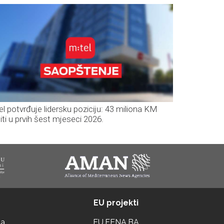
el potvrđuje lidersku poziciju: 43 miliona KM
iti u prvih šest mjeseci 2026.
EU projekti
ta
EU.FENA.BA