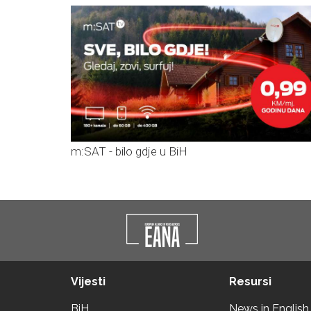
m:SAT - bilo gdje u BiH
Vijesti
Resursi
BiH
News in English