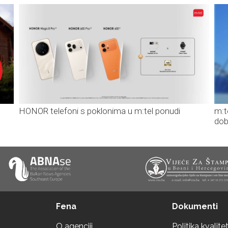
HONOR telefoni s poklonima u m:tel ponudi
m:t
dob
Fena
Dokumenti
O agenciji
Politika kvalite