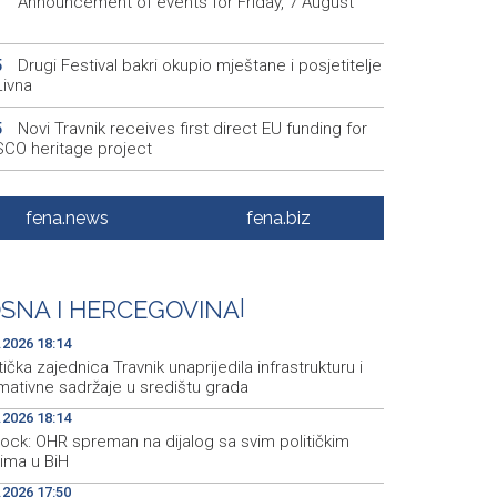
Announcement of events for Friday, 7 August
1
Drugi Festival bakri okupio mještane i posjetitelje
5
Livna
Novi Travnik receives first direct EU funding for
5
CO heritage project
Crishock: OHR maintains an open dialogue with
3
olitical stakeholders in BiH
fena.news
fena.biz
Velika nagrada Britanije ostaje u MotoGP
2
ndaru do 2028. godine
SNA I HERCEGOVINA
|
Španska krajnja ljevica i desnica ujedinjene protiv
9
ka kao suorganizatora SP 2030.
.2026 18:14
tička zajednica Travnik unaprijedila infrastrukturu i
mativne sadržaje u središtu grada
.2026 18:14
hock: OHR spreman na dijalog sa svim političkim
rima u BiH
.2026 17:50