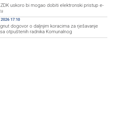
ZDK uskoro bi mogao dobiti elektronski pristup e-
tu
.2026 17:10
ignut dogovor o daljnjim koracima za rješavanje
usa otpuštenih radnika Komunalnog