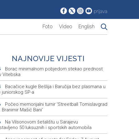
prijava
Foto
Video
English
NAJNOVIJE VIJESTI
Borac minimalnom pobjedom stekao prednost
5
v Vitebska
Bacačice kugle Bešlija i Baručija bez plasmana u
4
e juniorskog SP-a
Počeo memorijalni turnir 'Streetball Tomislavgrad
6
 Branimir Mašić Bani'
Na Vilsonovom šetalištu u Sarajevu
6
tavljeno 50 luksuznih i sportskih automobila