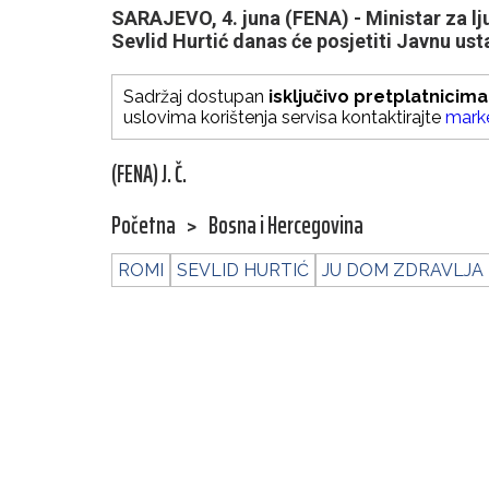
SARAJEVO, 4. juna (FENA) - Ministar za lj
Sevlid Hurtić danas će posjetiti Javnu us
Sadržaj dostupan
isključivo pretplatnicima
uslovima korištenja servisa kontaktirajte
mark
(FENA) J. Č.
Početna
>
Bosna i Hercegovina
ROMI
SEVLID HURTIĆ
JU DOM ZDRAVLJA