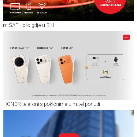
m:SAT - bilo gdje u BiH
HONOR telefoni s poklonima u m:tel ponudi