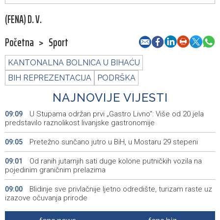
(FENA) D. V.
Početna
>
Sport
KANTONALNA BOLNICA U BIHAĆU
BIH REPREZENTACIJA
PODRŠKA
NAJNOVIJE VIJESTI
U Stupama održan prvi „Gastro Livno“: Više od 20 jela
09:09
predstavilo raznolikost livanjske gastronomije
Pretežno sunčano jutro u BiH, u Mostaru 29 stepeni
09:05
Od ranih jutarnjih sati duge kolone putničkih vozila na
09:01
pojedinim graničnim prelazima
Blidinje sve privlačnije ljetno odredište, turizam raste uz
09:00
izazove očuvanja prirode
Najave događaja za 9. 8. 2026. godine (nedjelja)
08:55