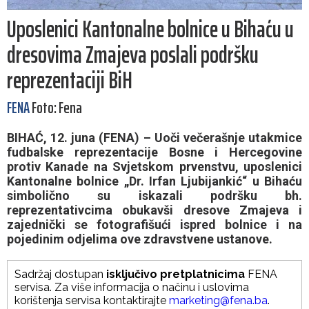
Uposlenici Kantonalne bolnice u Bihaću u
dresovima Zmajeva poslali podršku
reprezentaciji BiH
FENA
Foto: Fena
BIHAĆ, 12. juna (FENA) – Uoči večerašnje utakmice
fudbalske reprezentacije Bosne i Hercegovine
protiv Kanade na Svjetskom prvenstvu, uposlenici
Kantonalne bolnice „Dr. Irfan Ljubijankić“ u Bihaću
simbolično su iskazali podršku bh.
reprezentativcima obukavši dresove Zmajeva i
zajednički se fotografišući ispred bolnice i na
pojedinim odjelima ove zdravstvene ustanove.
Sadržaj dostupan
isključivo pretplatnicima
FENA
servisa. Za više informacija o načinu i uslovima
korištenja servisa kontaktirajte
marketing@fena.ba
.