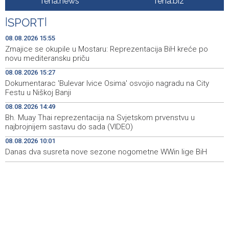
fena.news
fena.biz
Nova slikovnica Anite Lovrić djecu kroz ilustracije uvodi
08:30
|
SPORT
|
u radosna otajstva krunice
08.08.2026 15:55
HZHM: U sudaru vlakova zbrinute 24 ozlijeđene osobe,
20:31
Zmajice se okupile u Mostaru: Reprezentacija BiH kreće po
12 zadržano na liječenju
novu mediteransku priču
08.08.2026 15:27
Metković: Na Maratonu lađa se natječe 31 ekipa
20:22
Dokumentarac 'Bulevar Ivice Osima' osvojio nagradu na City
Festu u Niškoj Banji
Tomislavgrad: Veterani Vojne policije HVO-a odali
20:15
počast poginulim braniteljima
08.08.2026 14:49
Bh. Muay Thai reprezentacija na Svjetskom prvenstvu u
Najave događaja za 9. 8. 2026. godine (nedjelja)
18:54
najbrojnijem sastavu do sada (VIDEO)
08.08.2026 10:01
Danas dva susreta nove sezone nogometne WWin lige BiH