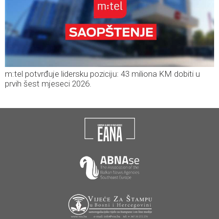
m:tel potvrđuje lidersku poziciju: 43 miliona KM dobiti u
prvih šest mjeseci 2026.